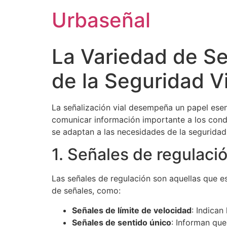
Reglas
Urbaseñal
cubilete
dados.
La Variedad de S
Casino
de la Seguridad Vi
En
Vivo
Con
La señalización vial desempeña un papel esen
Criptomonedas
:
comunicar información importante a los condu
En
se adaptan a las necesidades de la seguridad 
este
1. Señales de regulació
juego,
estás
intentando
Las señales de regulación son aquellas que e
acercarte
de señales, como:
lo
Señales de límite de velocidad
: Indican
más
Señales de sentido único
: Informan que
posible