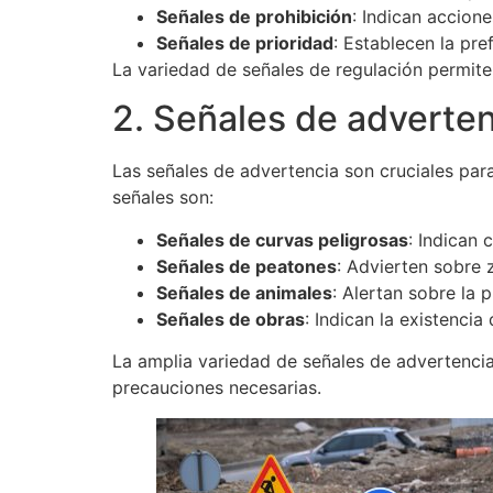
Señales de prohibición
: Indican accion
al
Señales de prioridad
: Establecen la pre
número
La variedad de señales de regulación permite 
9
y
2. Señales de adverten
luego
vencer
Las señales de advertencia son cruciales para
a
señales son:
las
cartas
Señales de curvas peligrosas
: Indican 
del
Señales de peatones
: Advierten sobre
crupier..
Señales de animales
: Alertan sobre la 
Jugar
Señales de obras
: Indican la existencia
Crupier
La amplia variedad de señales de advertencia
En
precauciones necesarias.
Vivo
2026
-
Además,