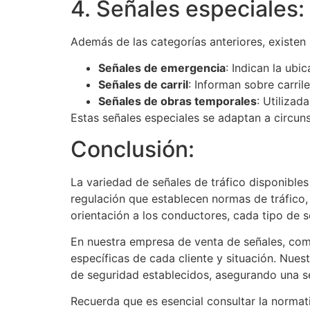
4. Señales especiales:
tu
juego
Además de las categorías anteriores, existen
ayudándote
a
Señales de emergencia
: Indican la ub
hacer
Señales de carril
: Informan sobre carril
combinaciones
Señales de obras temporales
: Utilizad
y
Estas señales especiales se adaptan a circuns
recibir
Conclusión:
pagos.
Juegos
La variedad de señales de tráfico disponible
de
regulación que establecen normas de tráfico,
tragamonedas
orientación a los conductores, cada tipo de s
nuevas.
En nuestra empresa de venta de señales, com
específicas de cada cliente y situación. Nue
Blackjack
de seguridad establecidos, asegurando una señ
Switch
Recuerda que es esencial consultar la normativ
Con