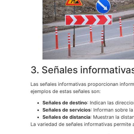
Casushi
cuenta
con
una
excelente
selección
de
juegos.
Mejor
Billetera
3. Señales informativa
De
Bitcoin
Las señales informativas proporcionan informa
Para
ejemplos de estas señales son:
Apuestas
De
Señales de destino
: Indican las direcc
Blackjack
:
Señales de servicios
: Informan sobre la
La
Señales de distancia
: Muestran la dista
niña
La variedad de señales informativas permite 
controlará