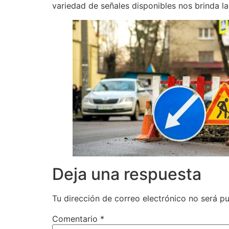
variedad de señales disponibles nos brinda l
Paysafecard
Para
ello,
introduce
el
Código
Promocional
Betplay
en
la
casilla
‘Código
Promocional’
del
Deja una respuesta
formulario
Betplay
Tu dirección de correo electrónico no será pu
Colombia
registrarse
Comentario
*